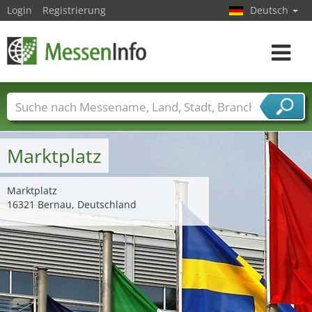
Login
Registrierung
Deutsch
Toggle
navigat
Messenamen
Länder
Städte
Branchen
Dienstleisterbranchen
Marktplatz
Marktplatz
16321 Bernau, Deutschland