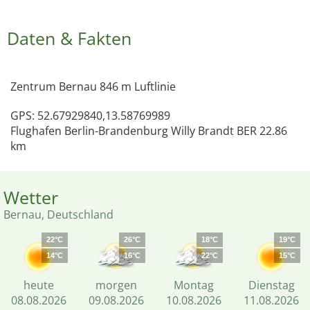
Daten & Fakten
Zentrum Bernau 846 m Luftlinie
GPS: 52.67929840,13.58769989
Flughafen Berlin-Brandenburg Willy Brandt BER 22.86
km
Wetter
Bernau, Deutschland
22°C
26°C
18°C
19°C
14°C
16°C
22°C
15°C
heute
morgen
Montag
Dienstag
08.08.2026
09.08.2026
10.08.2026
11.08.2026