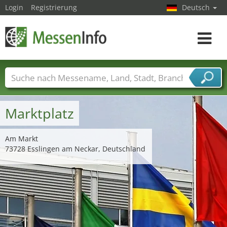
Login
Registrierung
Deutsch
Toggle
navigat
Messenamen
Länder
Städte
Branchen
Dienstleisterbranchen
Marktplatz
Am Markt
73728 Esslingen am Neckar, Deutschland