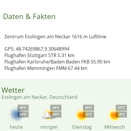
Daten & Fakten
Zentrum Esslingen am Neckar 1616 m Luftlinie
GPS: 48.74269867,9.30648994
Flughafen Stuttgart STR 5.31 km
Flughafen Karlsruhe/Baden-Baden FKB 55.90 km
Flughafen Memmingen FMM 67.44 km
Wetter
Esslingen am Neckar, Deutschland
26°C
29°C
26°C
27°C
19°C
20°C
21°C
18°C
heute
morgen
Dienstag
Mittwoch