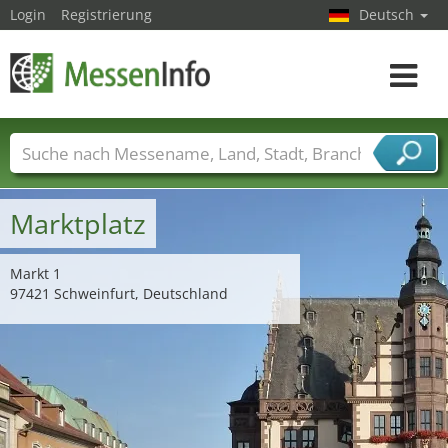
Login
Registrierung
Deutsch
Toggle
navigat
Messenamen
Länder
Städte
Branchen
Dienstleisterbranchen
Marktplatz
Markt 1
97421 Schweinfurt, Deutschland