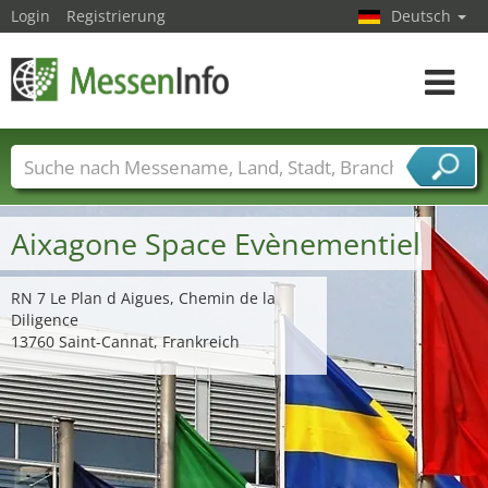
Login
Registrierung
Deutsch
Toggle
navigat
Messenamen
Länder
Städte
Branchen
Dienstleisterbranchen
Aixagone Space Evènementiel
RN 7 Le Plan d Aigues, Chemin de la
Diligence
13760 Saint-Cannat, Frankreich