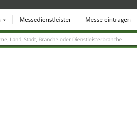
n
Messedienstleister
Messe eintragen
der
Städte
Branchen
Dienstleisterbranchen