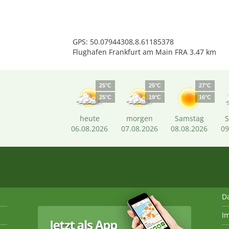
GPS: 50.07944308,8.61185378
Flughafen Frankfurt am Main FRA 3.47 km
25°C
25°C
27°C
25°C
19°C
16°C
heute
morgen
Samstag
06.08.2026
07.08.2026
08.08.2026
09
D
I