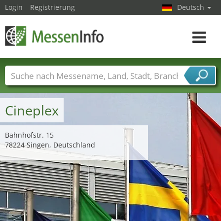
Login
Registrierung
Deutsch
Toggle
navigat
Messenamen
Länder
Städte
Branchen
Dienstleisterbranchen
Cineplex
Bahnhofstr. 15
78224 Singen, Deutschland