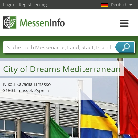
Login
Registrierung
Deutsch
Toggle
navigat
Messenamen
Länder
Städte
Branchen
Dienstleisterbranchen
City of Dreams Mediterranean
Nikou Kavadia Limassol
3150 Limassol, Zypern