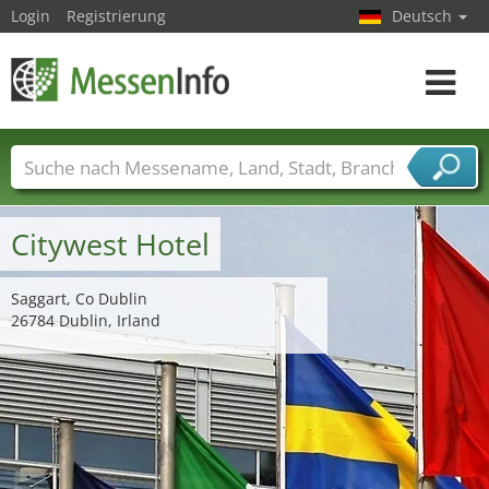
Login
Registrierung
Deutsch
Toggle
navigat
Messenamen
Länder
Städte
Branchen
Dienstleisterbranchen
Citywest Hotel
Saggart, Co Dublin
26784 Dublin, Irland