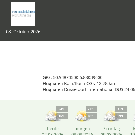
08. Oktober 2026
GPS: 50.94873500,6.88039600
Flughafen Köln/Bonn CGN 12.78 km
Flughafen Düsseldorf International DUS 24.0
24°C
27°C
31°C
16°C
18°C
19°C
heute
morgen
Sonntag
07.08.2026
08.08.2026
09.08.2026
10