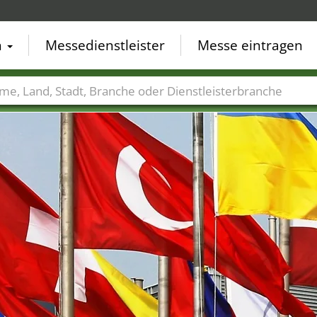
n
Messedienstleister
Messe eintragen
der
Städte
Branchen
Dienstleisterbranchen