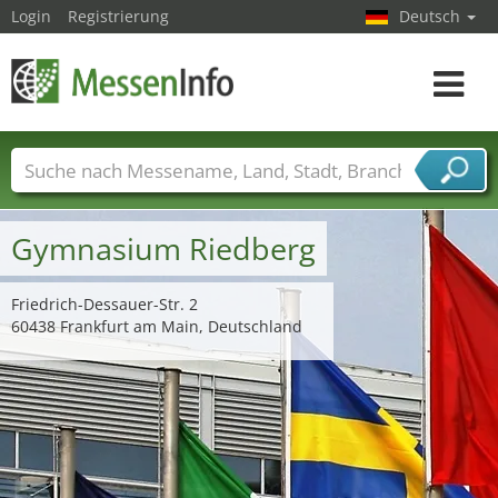
Login
Registrierung
Deutsch
Toggle
navigat
Messenamen
Länder
Städte
Branchen
Dienstleisterbranchen
Gymnasium Riedberg
Friedrich-Dessauer-Str. 2
60438 Frankfurt am Main, Deutschland