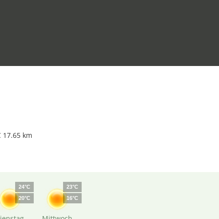
 17.65 km
24°C
23°C
20°C
16°C
ienstag
Mittwoch