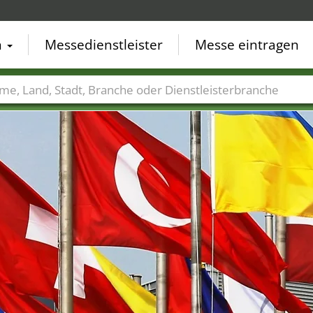
n
Messedienstleister
Messe eintragen
der
Städte
Branchen
Dienstleisterbranchen