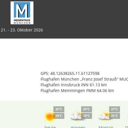
21. - 23. Oktober 2026
GPS: 48.12638265,11.61127598
Flughafen München „Franz Josef Strauß“ MUC
Flughafen Innsbruck INN 61.13 km
Flughafen Memmingen FMM 64.06 km
25°C
26°C
27°C
19°C
19°C
21°C
heute
morgen
Montag
D