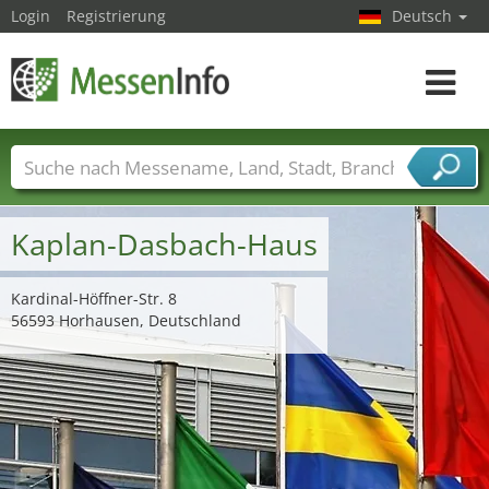
Login
Registrierung
Deutsch
Toggle
navigat
Messenamen
Länder
Städte
Branchen
Dienstleisterbranchen
Kaplan-Dasbach-Haus
Kardinal-Höffner-Str. 8
56593 Horhausen, Deutschland