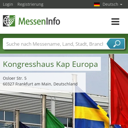
Login
Registrierung
Deutsch
Toggle
navigat
Messenamen
Länder
Städte
Branchen
Dienstleisterbranchen
Kongresshaus Kap Europa
Osloer Str. 5
60327 Frankfurt am Main, Deutschland