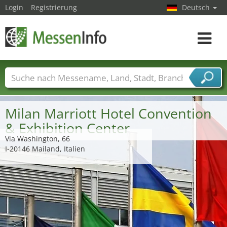
Login
Registrierung
Deutsch
Toggle
navigat
Messenamen
Länder
Städte
Branchen
Dienstleisterbranchen
Milan Marriott Hotel Convention
& Exhibition Center
Via Washington, 66
I-20146 Mailand, Italien