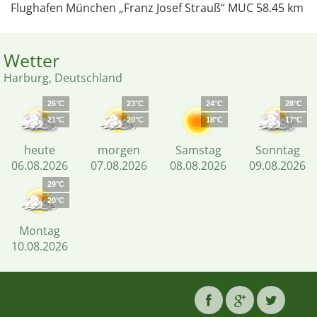
Flughafen München „Franz Josef Strauß“ MUC 58.45 km
Wetter
Harburg, Deutschland
26°C
23°C
24°C
28°C
21°C
20°C
18°C
17°C
heute
morgen
Samstag
Sonntag
06.08.2026
07.08.2026
08.08.2026
09.08.2026
29°C
20°C
Montag
10.08.2026