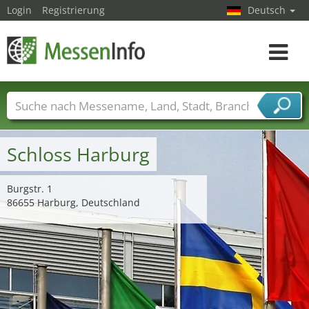
Login
Registrierung
Deutsch
Toggle
navigat
Messenamen
Länder
Städte
Branchen
Dienstleisterbranchen
Schloss Harburg
Burgstr. 1
86655 Harburg, Deutschland