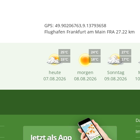
GPS: 49.90206763,9.13793658
Flughafen Frankfurt am Main FRA 27.22 km
25°C
24°C
27°C
15°C
18°C
17°C
heute
morgen
Sonntag
07.08.2026
08.08.2026
09.08.2026
10
D
I