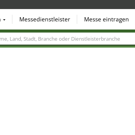
n
Messedienstleister
Messe eintragen
der
Städte
Branchen
Dienstleisterbranchen