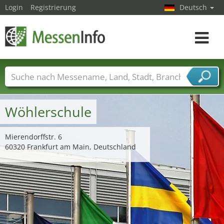
Login
Registrierung
Deutsch
Toggle
navigat
Messenamen
Länder
Städte
Branchen
Dienstleisterbranchen
Wöhlerschule
Mierendorffstr. 6
60320 Frankfurt am Main, Deutschland