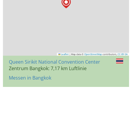
Leaflet
|
Map data ©
OpenStreetMap
contributors,
CC-BY-SA
Queen Sirikit National Convention Center
Zentrum Bangkok: 7,17 km Luftlinie
Messen in Bangkok