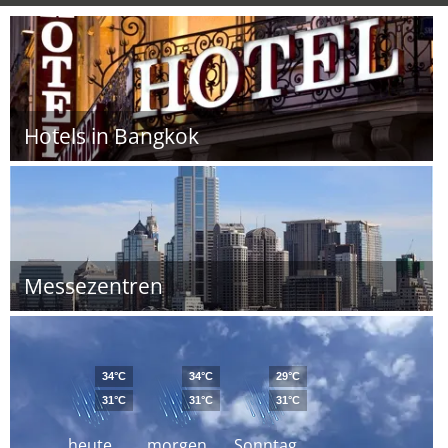
Hotels in Bangkok
Messezentren
34°C
34°C
29°C
31°C
31°C
31°C
heute
morgen
Sonntag