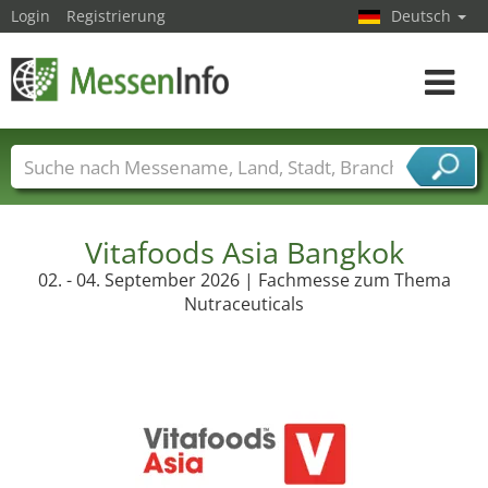
Login
Registrierung
Deutsch
Toggle
navigat
Messenamen
Länder
Städte
Branchen
Dienstleisterbranchen
Vitafoods Asia Bangkok
02. - 04. September 2026 | Fachmesse zum Thema
Nutraceuticals