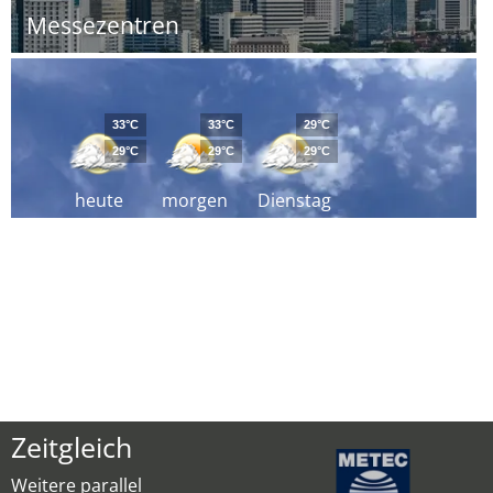
Messezentren
33°C
33°C
29°C
29°C
29°C
29°C
heute
morgen
Dienstag
Zeitgleich
Weitere parallel