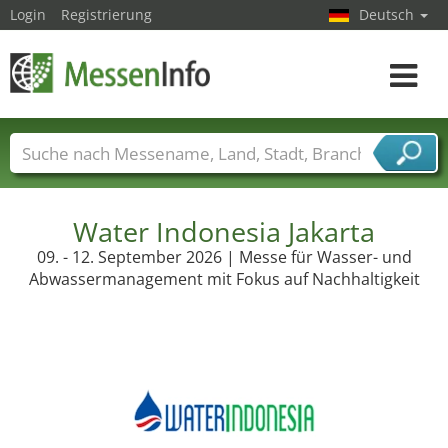
Login
Registrierung
Deutsch
Toggle
navigat
Messenamen
Länder
Städte
Branchen
Dienstleisterbranchen
Water Indonesia Jakarta
09. - 12. September 2026 | Messe für Wasser- und
Abwassermanagement mit Fokus auf Nachhaltigkeit