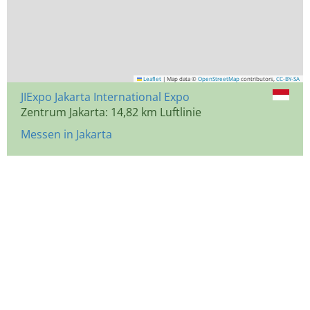
Leaflet
|
Map data ©
OpenStreetMap
contributors,
CC-BY-SA
JIExpo Jakarta International Expo
Zentrum Jakarta: 14,82 km Luftlinie
Messen in Jakarta