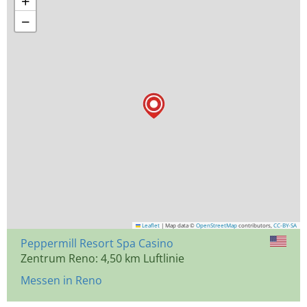
+
−
Leaflet
|
Map data ©
OpenStreetMap
contributors,
CC-BY-SA
Peppermill Resort Spa Casino
Zentrum Reno: 4,50 km Luftlinie
Messen in Reno