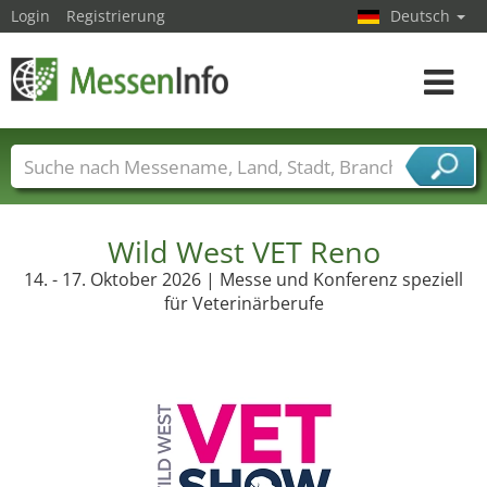
Login
Registrierung
Deutsch
Toggle
navigat
Messenamen
Länder
Städte
Branchen
Dienstleisterbranchen
Wild West VET Reno
14. - 17. Oktober 2026 | Messe und Konferenz speziell
für Veterinärberufe