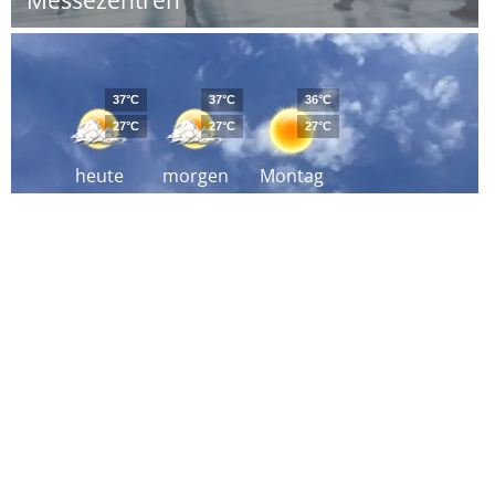
Messezentren
37°C
37°C
36°C
27°C
27°C
27°C
heute
morgen
Montag