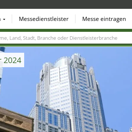
n
Messedienstleister
Messe eintragen
der
Städte
Branchen
Dienstleisterbranchen
r 2024