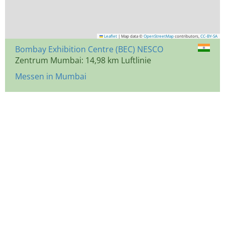
Leaflet
|
Map data ©
OpenStreetMap
contributors,
CC-BY-SA
Bombay Exhibition Centre (BEC) NESCO
Zentrum Mumbai: 14,98 km Luftlinie
Messen in Mumbai