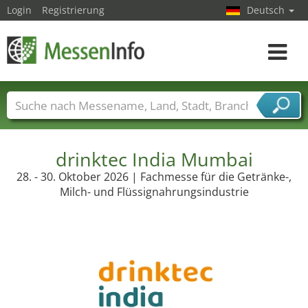
Login
Registrierung
Deutsch
Toggle
navigat
Messenamen
Länder
Städte
Branchen
Dienstleisterbranchen
drinktec India Mumbai
28. - 30. Oktober 2026 | Fachmesse für die Getränke-,
Milch- und Flüssignahrungsindustrie