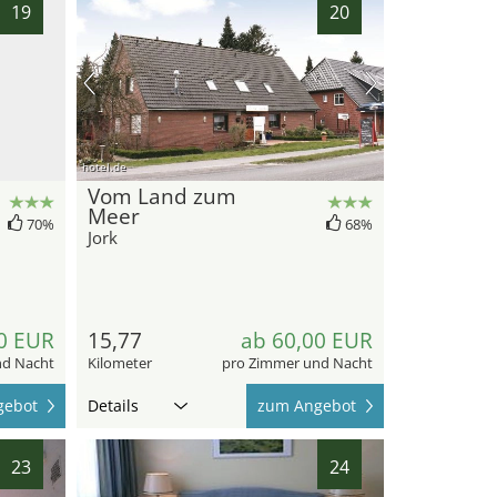
19
20
hotel.de
Vom Land zum
Meer
70%
68%
Jork
0 EUR
15,77
ab 60,00 EUR
nd Nacht
Kilometer
pro Zimmer und Nacht
gebot
Details
zum Angebot
23
24