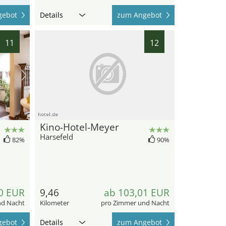
gebot
Details
zum Angebot
11
12
hotel.de
Kino-Hotel-Meyer
Harsefeld
82%
90%
0 EUR
9,46
ab 103,01 EUR
nd Nacht
Kilometer
pro Zimmer und Nacht
gebot
Details
zum Angebot