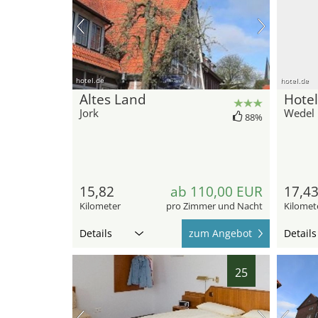
hotel.de
hotel.de
Altes Land
Hote
Jork
Wedel
88%
15,82
ab 110,00 EUR
17,4
Kilometer
pro Zimmer und Nacht
Kilomet
Details
zum Angebot
Details
25