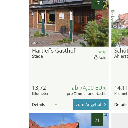
17
hotel.de
hotel.de
Hartlef´s Gasthof
Schü
Stade
Ahlers
84%
13,72
ab 74,00 EUR
14,1
Kilometer
pro Zimmer und Nacht
Kilomet
Details
zum Angebot
Details
21