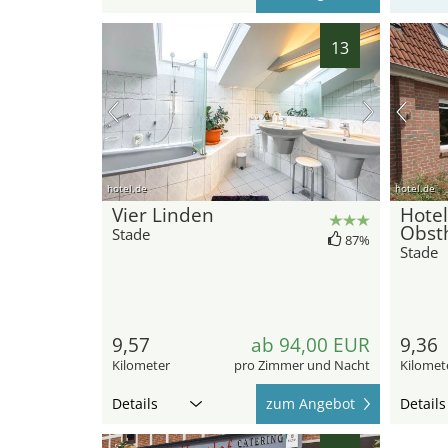
13
hotel.de
hotel.de
Vier Linden
Hote
Obst
Stade
87%
Stade
9,57
ab 94,00 EUR
9,36
Kilometer
pro Zimmer und Nacht
Kilomet
Details
zum Angebot
Details