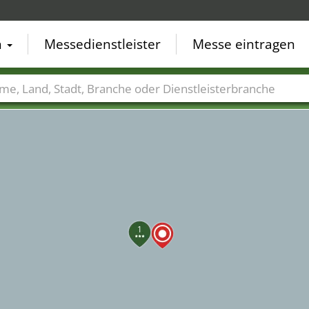
5
4
n
Messedienstleister
Messe eintragen
der
Städte
Branchen
Dienstleisterbranchen
1