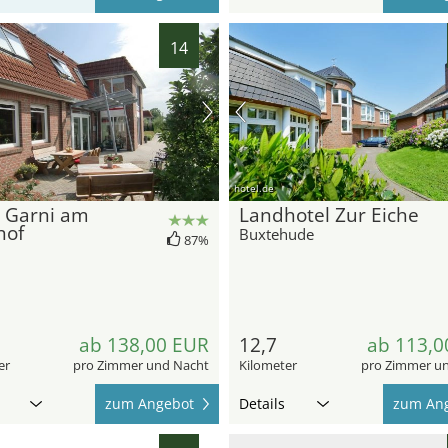
14
hotel.de
l Garni am
Landhotel Zur Eiche
hof
Buxtehude
87%
ab 138,00 EUR
12,7
ab 113,0
er
pro Zimmer und Nacht
Kilometer
pro Zimmer u
zum Angebot
Details
zum An