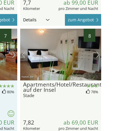
0 EUR
7,7
ab 99,00 EUR
nd Nacht
Kilometer
pro Zimmer und Nacht
gebot
Details
zum Angebot
7
8
hotel.de
Apartments/Hotel/Restaurant
auf der Insel
80%
78%
Stade
0 EUR
7,82
ab 69,00 EUR
nd Nacht
Kilometer
pro Zimmer und Nacht