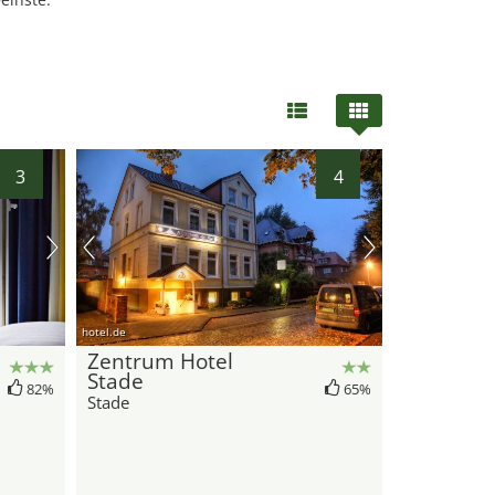
3
4
33
hotel.de
Zentrum Hotel
Stade
82%
65%
Stade