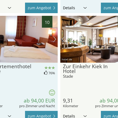
zum Angebot
Details
zum An
10
hotel.de
rtementhotel
Zur Einkehr Kiek In
e
Hotel
76%
Stade
ab 94,00 EUR
9,31
ab 94,0
er
pro Zimmer und Nacht
Kilometer
pro Zimmer u
zum Angebot
Details
zum An