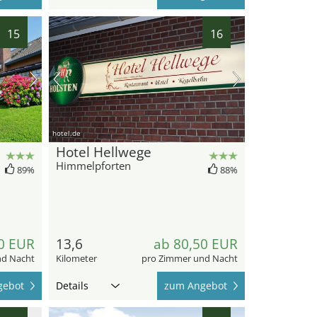
15
16
hotel.de
Hotel Hellwege
Himmelpforten
89%
88%
0 EUR
13,6
ab 80,50 EUR
nd Nacht
Kilometer
pro Zimmer und Nacht
gebot
Details
zum Angebot