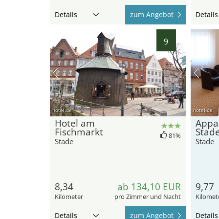
Details
zum Angebot
Details
9
hotel.de
hotel.de
Hotel am
Appa
Fischmarkt
Stad
81%
Stade
Stade
8,34
ab 134,10 EUR
9,77
Kilometer
pro Zimmer und Nacht
Kilomet
Details
zum Angebot
Details