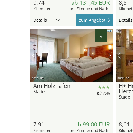
0,74
ab 131,45 EUR
8,5
Kilometer
pro Zimmer und Nacht
Kilomet
Details
zum Angebot
Details
5
hotel.de
hotel.de
Am Holzhafen
H+ Ho
Herz
Stade
76%
Stade
7,91
ab 99,00 EUR
8,01
Kilometer
pro Zimmer und Nacht
Kilomet