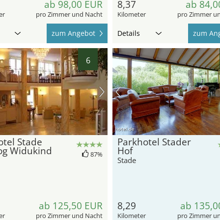
ab 98,00 EUR
8,37
ab 84,0
er
pro Zimmer und Nacht
Kilometer
pro Zimmer u
zum Angebot
Details
zum An
6
hotel.de
tel Stade
Parkhotel Stader
og Widukind
Hof
87%
Stade
ab 125,50 EUR
8,29
ab 135,0
er
pro Zimmer und Nacht
Kilometer
pro Zimmer u