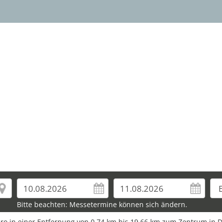
12
Bitte beachten: Messetermine können sich ändern.
Euro in einer Entfernung von 0,74 km bis 19,66 km zum Zentrum in D