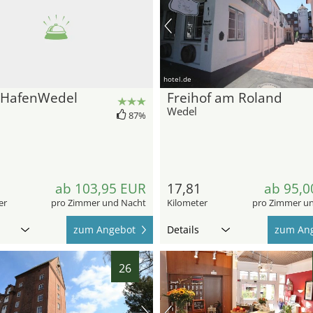
hotel.de
lHafenWedel
Freihof am Roland
Wedel
87%
3
ab 103,95 EUR
17,81
ab 95,0
er
pro Zimmer und Nacht
Kilometer
pro Zimmer u
zum Angebot
Details
zum An
26