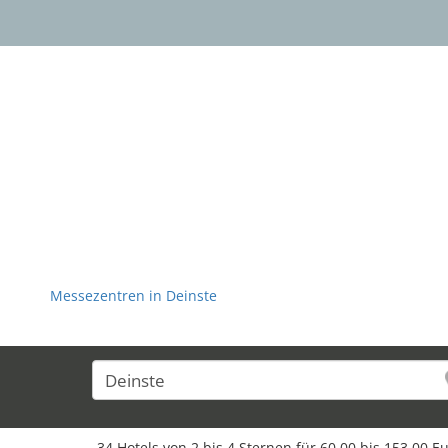
Messezentren in Deinste
34 Hotels von 2 bis 4 Sternen für 60,00 bis 153,00 