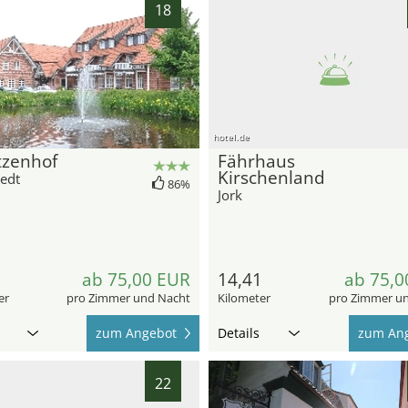
18
hotel.de
tzenhof
Fährhaus
Kirschenland
tedt
86%
Jork
1
ab 75,00 EUR
14,41
ab 75,0
er
pro Zimmer und Nacht
Kilometer
pro Zimmer u
zum Angebot
Details
zum An
22