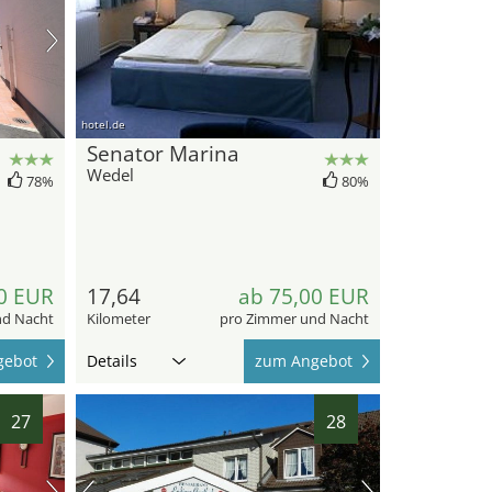
hotel.de
Senator Marina
Wedel
78%
80%
0 EUR
17,64
ab 75,00 EUR
nd Nacht
Kilometer
pro Zimmer und Nacht
gebot
Details
zum Angebot
27
28