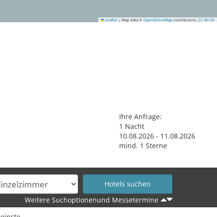
Leaflet
|
Map data ©
OpenStreetMap
contributors,
CC-BY-SA
15
Ihre Anfrage:
1
Nacht
10
.
08
.
2026
-
11
.
08
.
2026
mind.
1
Sterne
Weitere Suchoptionenund Messetermine
einste.