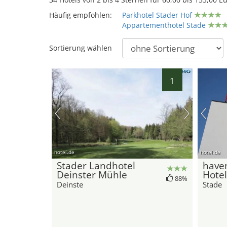
Häufig empfohlen:
Parkhotel Stader Hof
Appartementhotel Stade
Sortierung wählen
1
hotel.de
hotel.de
Stader Landhotel
haven
Deinster Mühle
Hotel
88%
Deinste
Stade