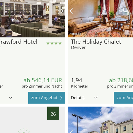
hotel.de
rawford Hotel
The Holiday Chalet
r
Denver
ab 546,14 EUR
1,94
ab 218,6
er
pro Zimmer und Nacht
Kilometer
pro Zimmer u
zum Angebot
Details
zum An
26