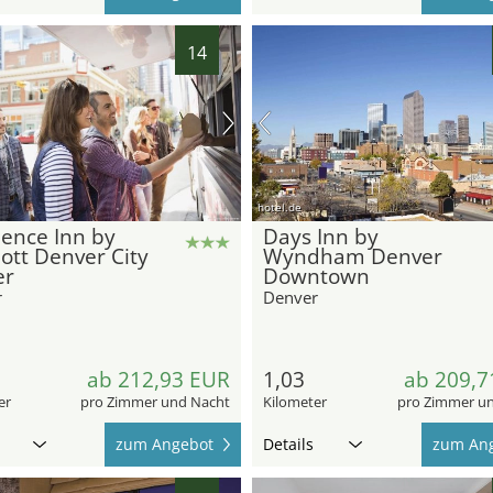
14
hotel.de
ence Inn by
Days Inn by
ott Denver City
Wyndham Denver
er
Downtown
r
Denver
ab 212,93 EUR
1,03
ab 209,7
er
pro Zimmer und Nacht
Kilometer
pro Zimmer u
zum Angebot
Details
zum An