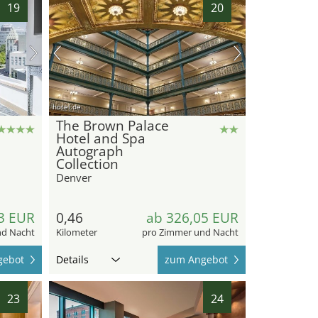
19
20
hotel.de
The Brown Palace
Hotel and Spa
Autograph
Collection
Denver
3 EUR
0,46
ab 326,05 EUR
nd Nacht
Kilometer
pro Zimmer und Nacht
gebot
Details
zum Angebot
23
24