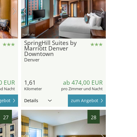
hotel.de
SpringHill Suites by
Marriott Denver
Downtown
Denver
0 EUR
1,61
ab 474,00 EUR
nd Nacht
Kilometer
pro Zimmer und Nacht
gebot
Details
zum Angebot
27
28