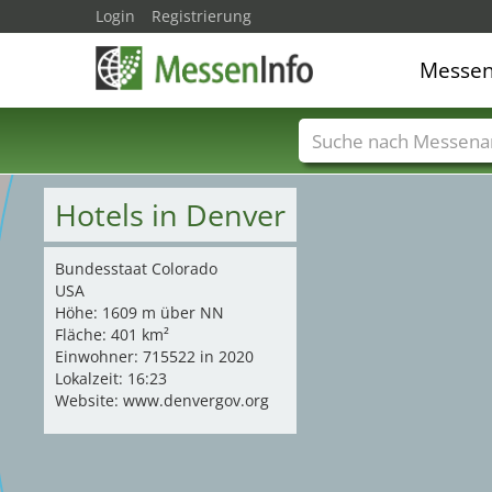
Login
Registrierung
Messe
Messenamen
Län
Hotels in Denver
Bundesstaat Colorado
USA
Höhe: 1609 m über NN
Fläche: 401 km²
Einwohner: 715522 in 2020
Lokalzeit: 16:23
Website: www.denvergov.org