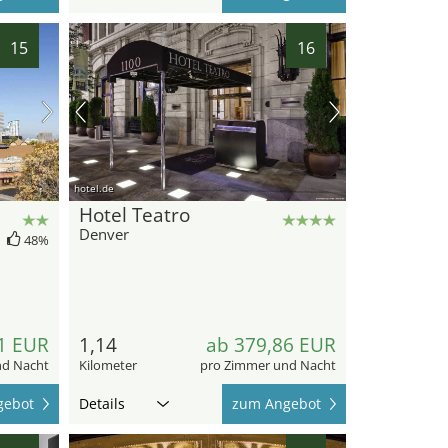
15
16
hotel.de
Hotel Teatro
Denver
48%
1 EUR
1,14
ab 379,86 EUR
nd Nacht
Kilometer
pro Zimmer und Nacht
gebot
Details
zum Angebot