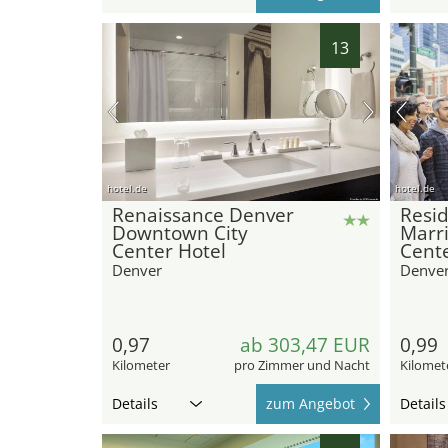
13
hotel.de
hotel.de
Renaissance Denver
Resid
Downtown City
Marri
Center Hotel
Cent
Denver
Denve
0,97
ab 303,47 EUR
0,99
Kilometer
pro Zimmer und Nacht
Kilomet
Details
zum Angebot
Details