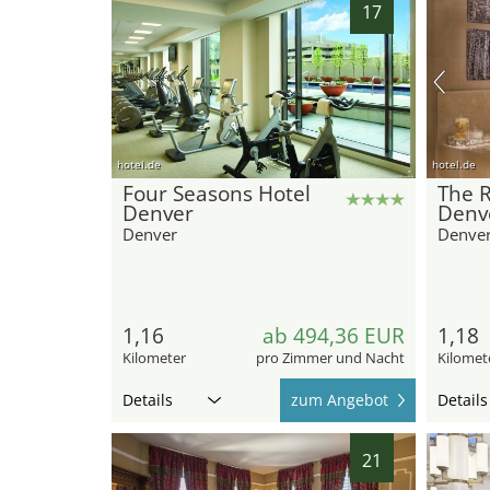
17
hotel.de
hotel.de
Four Seasons Hotel
The R
Denver
Denv
Denver
Denve
1,16
ab 494,36 EUR
1,18
Kilometer
pro Zimmer und Nacht
Kilomet
Details
zum Angebot
Details
21