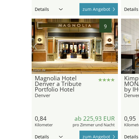
Details
zum Angebot
Details
9
hotel.de
hotel.de
Magnolia Hotel
Kimp
Denver a Tribute
MON
Portfolio Hotel
by I
Denver
Denve
0,84
ab 225,93 EUR
0,95
Kilometer
pro Zimmer und Nacht
Kilomet
Details
zum Angebot
Details