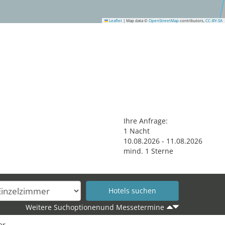
Leaflet
|
Map data ©
OpenStreetMap
contributors,
CC-BY-SA
Ihre Anfrage:
1
Nacht
10
.
08
.
2026
-
11
.
08
.
2026
mind.
1
Sterne
Weitere Suchoptionenund Messetermine
er.