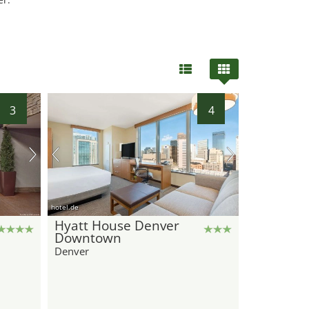
3
4
hotel.de
Hyatt House Denver
Downtown
Denver