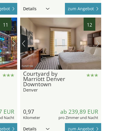
gebot
Details
zum Angebot
11
12
hotel.de
Courtyard by
Marriott Denver
Downtown
Denver
7 EUR
0,97
ab 239,89 EUR
nd Nacht
Kilometer
pro Zimmer und Nacht
gebot
Details
zum Angebot