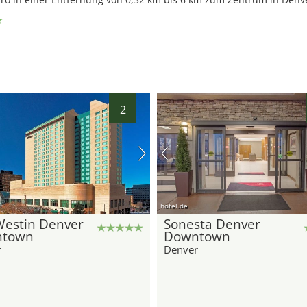
2
hotel.de
Westin Denver
Sonesta Denver
town
Downtown
r
Denver