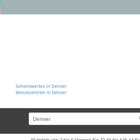
Sehenswertes in Denver
Messezentren in Denver
40 Hotels von 2 bis 5 Sternen für 72,30 bis 546,14 