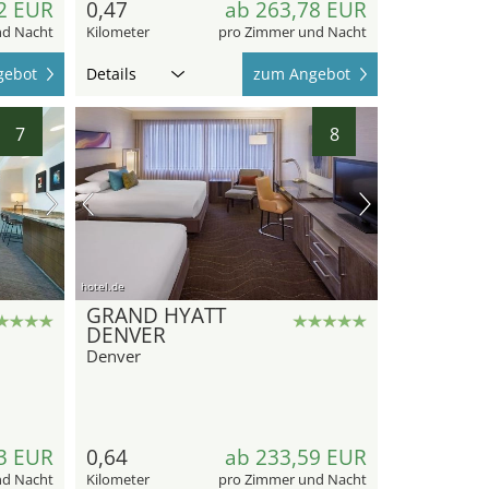
2 EUR
0,47
ab 263,78 EUR
nd Nacht
Kilometer
pro Zimmer und Nacht
gebot
Details
zum Angebot
7
8
hotel.de
GRAND HYATT
DENVER
Denver
3 EUR
0,64
ab 233,59 EUR
nd Nacht
Kilometer
pro Zimmer und Nacht