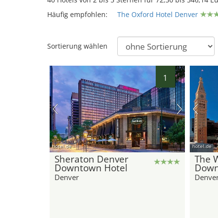
Häufig empfohlen:
The Oxford Hotel Denver
Sortierung wählen
1
hotel.de
hotel.de
Sheraton Denver
The 
Downtown Hotel
Down
Denver
Denve