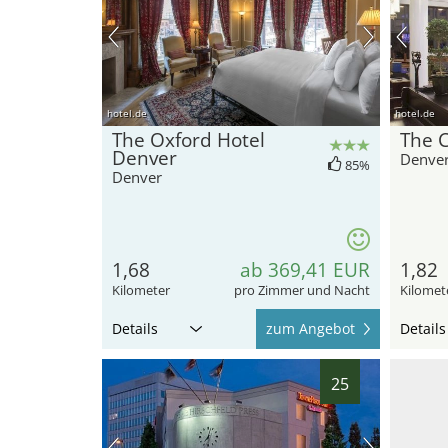
hotel.de
hotel.de
The Oxford Hotel
The C
Denver
Denve
85%
Denver
1,68
ab 369,41 EUR
1,82
Kilometer
pro Zimmer und Nacht
Kilomet
Details
zum Angebot
Details
25