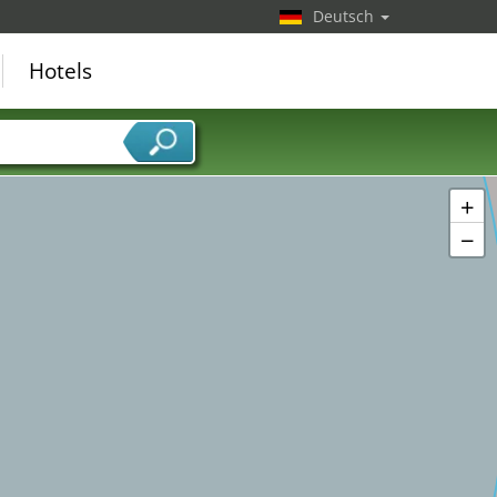
Deutsch
Hotels
+
−