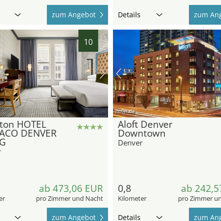
zum Angebot
Details
zum An
10
hotel.de
ton HOTEL
Aloft Denver
ACO DENVER
Downtown
HG
Denver
r
ab 473,06 EUR
0,8
ab 242,5
er
pro Zimmer und Nacht
Kilometer
pro Zimmer u
zum Angebot
Details
zum An