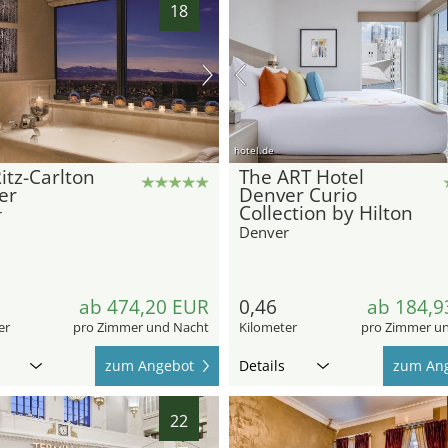
18
hotel.de
itz-Carlton
The ART Hotel
er
Denver Curio
Collection by Hilton
r
Denver
ab 474,20 EUR
0,46
ab 184,9
er
pro Zimmer und Nacht
Kilometer
pro Zimmer u
zum Angebot
Details
zum An
22