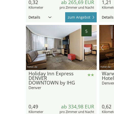
0,32
ab 265,69 EUR
1,21
Kilometer
pro Zimmer und Nacht
Kilomet
Details
zum Angebot
Details
5
hotel.de
hotel.de
Holiday Inn Express
Warw
DENVER
Hotel
DOWNTOWN by IHG
Denve
Denver
0,49
ab 334,98 EUR
0,62
Kilometer
pro Zimmer und Nacht
Kilomet