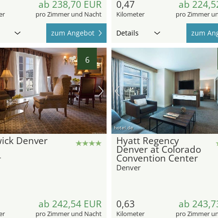
ab 238,70 EUR
0,47
ab 224,5
er
pro Zimmer und Nacht
Kilometer
pro Zimmer u
zum Angebot
Details
zum An
6
hotel.de
ick Denver
Hyatt Regency
Denver at Colorado
Convention Center
r
Denver
ab 242,54 EUR
0,63
ab 243,7
er
pro Zimmer und Nacht
Kilometer
pro Zimmer u