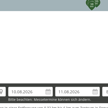
39
36
40
38
Bitte beachten: Messetermine können sich ändern.
Euro in einer Entfernung von 0,32 km bis 6 km zum Zentrum in Denv