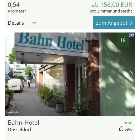
0,54
ab 156,00 EUR
Kilometer
pro Zimmer und Nacht
Details
zum Angebot
18
hotel.de
Bahn-Hotel
Düsseldorf
69%