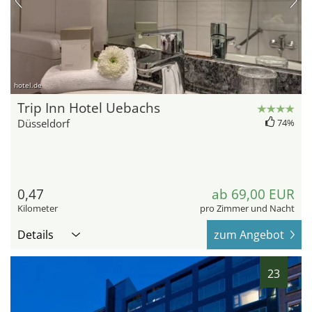
hotel.de
Trip Inn Hotel Uebachs
Düsseldorf
74%
0,47
ab 69,00 EUR
Kilometer
pro Zimmer und Nacht
Details
zum Angebot
23