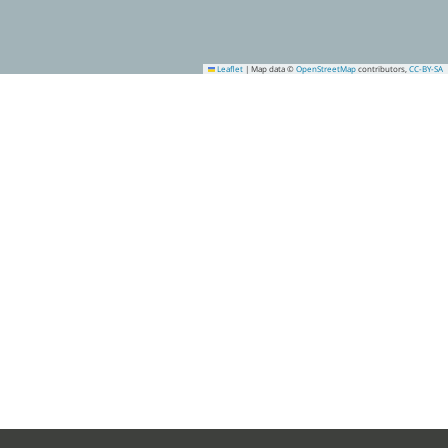
Leaflet
|
Map data ©
OpenStreetMap
contributors,
CC-BY-SA