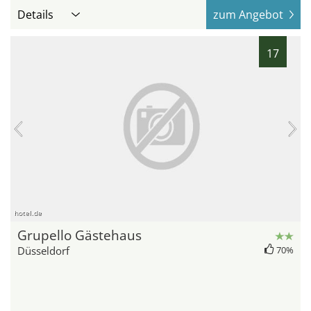
Details
zum Angebot
17
hotel.de
Grupello Gästehaus
Düsseldorf
70%