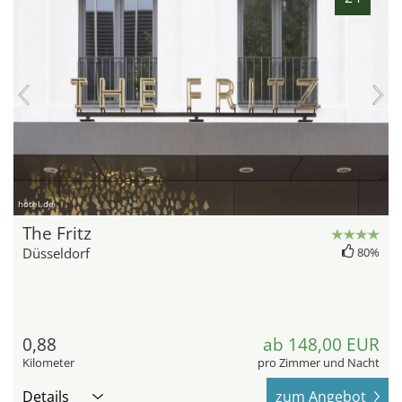
hotel.de
The Fritz
Düsseldorf
80%
0,88
ab 148,00 EUR
Kilometer
pro Zimmer und Nacht
Details
zum Angebot