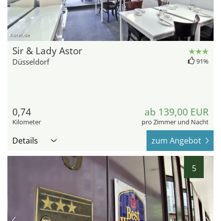
hotel.de
Sir & Lady Astor
Düsseldorf
91%
0,74
ab 139,00 EUR
Kilometer
pro Zimmer und Nacht
Details
zum Angebot
5