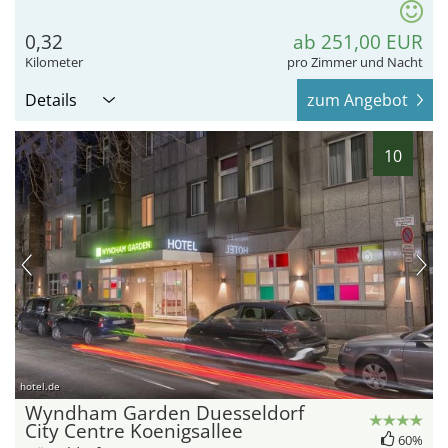
0,32
ab 251,00 EUR
Kilometer
pro Zimmer und Nacht
Details
zum Angebot
10
hotel.de
Wyndham Garden Duesseldorf
City Centre Koenigsallee
60%