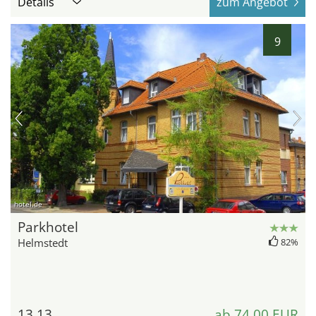
Details
zum Angebot
9
hotel.de
Parkhotel
Helmstedt
82%
13,13
ab 74,00 EUR