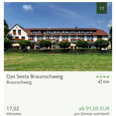
17
hotel.de
Das Seela Braunschweig
Braunschweig
85%
17,02
ab 91,00 EUR
Kilometer
pro Zimmer und Nacht