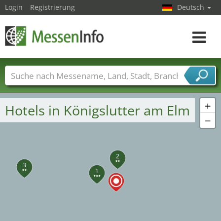
Login
Registrierung
Deutsch
Toggle
navigat
4
Messenamen
Länder
Städte
Branchen
Dienstleisterbranchen
+
Hotels in Königslutter am Elm
−
2
3
1