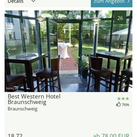
Details
zum Angebot
26
hotel.de
Best Western Hotel
Braunschweig
76%
Braunschweig
18,72
ab 78,00 EUR