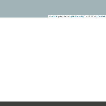
Leaflet
|
Map data ©
OpenStreetMap
contributors,
CC-BY-SA
7