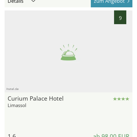
Details
zum Angebot
9
hotel.de
Curium Palace Hotel
Limassol
1,6
ab 98,00 EUR