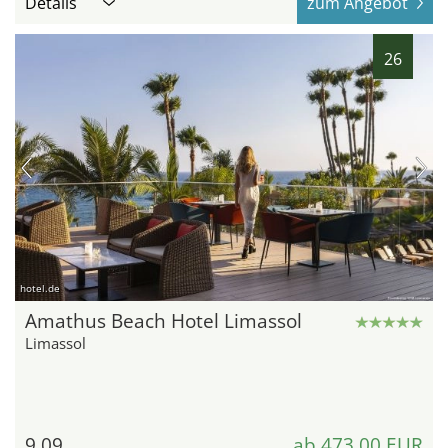
Details
zum Angebot
26
hotel.de
Amathus Beach Hotel Limassol
Limassol
9,09
ab 473,00 EUR