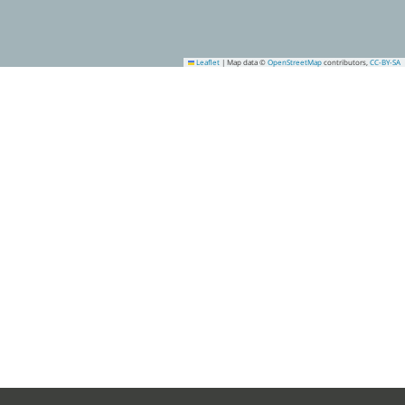
Leaflet
|
Map data ©
OpenStreetMap
contributors,
CC-BY-SA