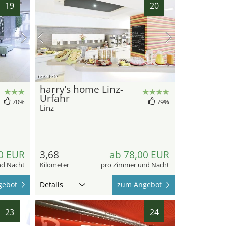
19
20
hotel.de
harry’s home Linz-
Urfahr
70%
79%
Linz
0 EUR
3,68
ab 78,00 EUR
nd Nacht
Kilometer
pro Zimmer und Nacht
gebot
Details
zum Angebot
23
24