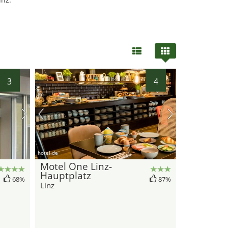
3
4
hotel.de
Motel One Linz-
Hauptplatz
68%
87%
Linz