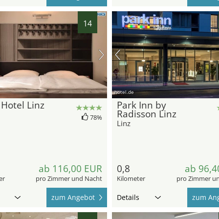
14
hotel.de
Hotel Linz
Park Inn by
Radisson Linz
78%
Linz
ab 116,00 EUR
0,8
ab 96,4
er
pro Zimmer und Nacht
Kilometer
pro Zimmer u
zum Angebot
Details
zum An