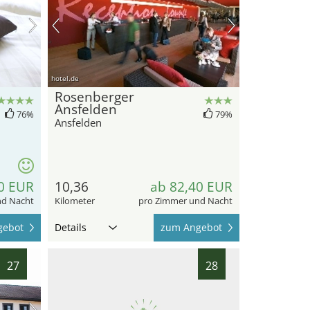
hotel.de
Rosenberger
Ansfelden
76%
79%
Ansfelden
0 EUR
10,36
ab 82,40 EUR
nd Nacht
Kilometer
pro Zimmer und Nacht
gebot
Details
zum Angebot
27
28