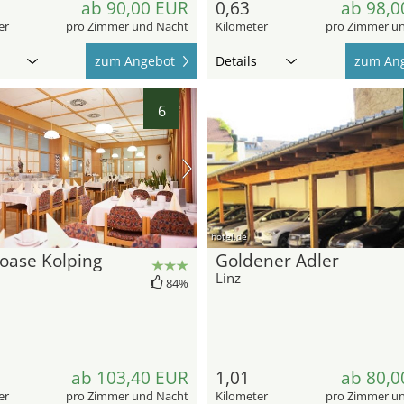
ab 90,00 EUR
0,63
ab 98,0
er
pro Zimmer und Nacht
Kilometer
pro Zimmer u
zum Angebot
Details
zum An
6
hotel.de
oase Kolping
Goldener Adler
Linz
84%
ab 103,40 EUR
1,01
ab 80,0
er
pro Zimmer und Nacht
Kilometer
pro Zimmer u