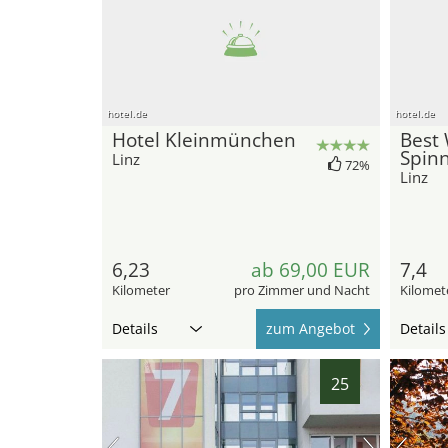
hotel.de
hotel.de
Hotel Kleinmünchen
Best 
Spinn
Linz
72%
Linz
6,23
ab 69,00 EUR
7,4
Kilometer
pro Zimmer und Nacht
Kilomet
Details
zum Angebot
Details
25