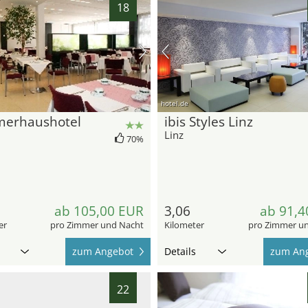
18
hotel.de
erhaushotel
ibis Styles Linz
Linz
70%
ab 105,00 EUR
3,06
ab 91,4
er
pro Zimmer und Nacht
Kilometer
pro Zimmer u
zum Angebot
Details
zum An
22