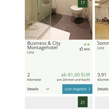
17
hotel.de
hotel.de
Business & City
Somm
Montagehotel
Linz
86%
Linz
2
ab 81,00 EUR
3,91
Kilometer
pro Zimmer und Nacht
Kilomet
Details
zum Angebot
Details
21