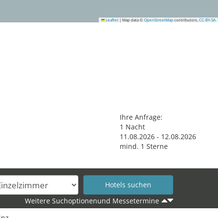
Leaflet
|
Map data ©
OpenStreetMap
contributors,
CC-BY-SA
3
Ihre Anfrage:
1
Nacht
36
11
.
08
.
2026
-
12
.
08
.
2026
34
mind.
1
Sterne
29
Weitere Suchoptionenund Messetermine
inz.