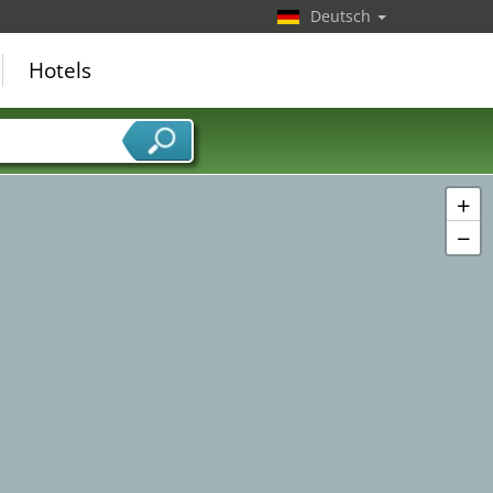
Deutsch
Hotels
+
−