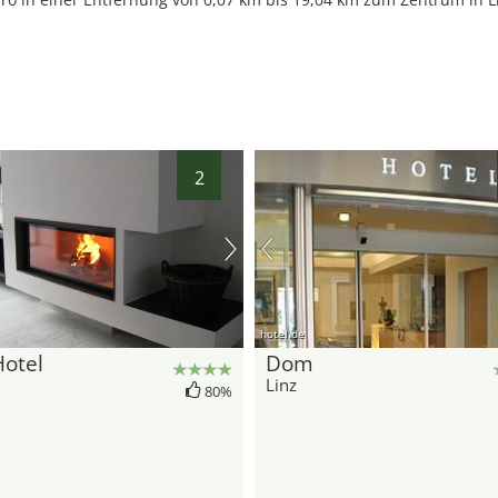
2
37
hotel.de
Hotel
Dom
Linz
80%