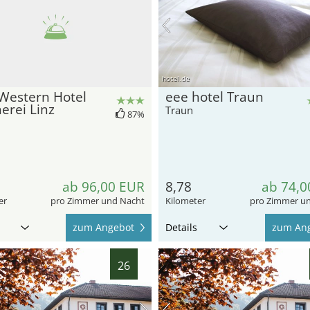
hotel.de
Western Hotel
eee hotel Traun
erei Linz
Traun
87%
ab 96,00 EUR
8,78
ab 74,0
er
pro Zimmer und Nacht
Kilometer
pro Zimmer u
zum Angebot
Details
zum An
26