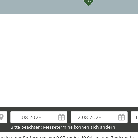
21
22
23
24
25
27
26
Bitte beachten: Messetermine können sich ändern.
Euro in einer Entfernung von 0,07 km bis 19,04 km zum Zentrum in L