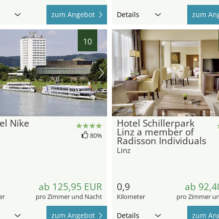
zum Angebot
Details
zum An
10
hotel.de
el Nike
Hotel Schillerpark
Linz a member of
80%
Radisson Individuals
Linz
ab 125,95 EUR
0,9
ab 92,4
er
pro Zimmer und Nacht
Kilometer
pro Zimmer u
zum Angebot
Details
zum An