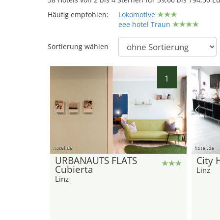
Häufig empfohlen:
Lokomotive
eee hotel Traun
Sortierung wählen
38
1
hotel.de
hotel.de
URBANAUTS FLATS
City 
Cubierta
Linz
Linz