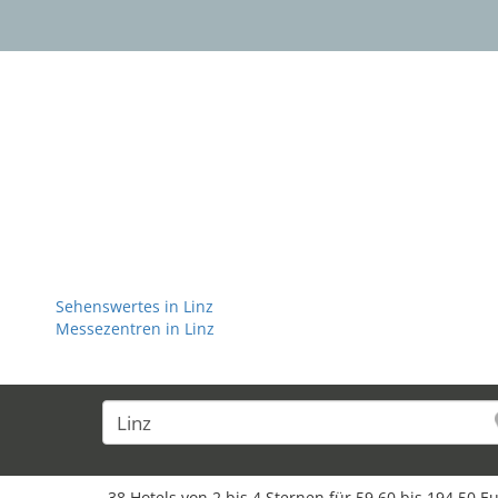
28
Sehenswertes in Linz
Messezentren in Linz
33
35
38 Hotels von 2 bis 4 Sternen für 59,60 bis 194,50 