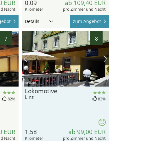
0 EUR
0,09
ab 109,40 EUR
nd Nacht
Kilometer
pro Zimmer und Nacht
gebot
Details
zum Angebot
7
8
hotel.de
Lokomotive
Linz
82%
83%
0 EUR
1,58
ab 99,00 EUR
nd Nacht
Kilometer
pro Zimmer und Nacht