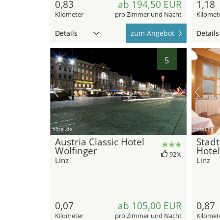
0,83
ab 194,50 EUR
1,18
Kilometer
pro Zimmer und Nacht
Kilomet
Details
zum Angebot
Details
5
hotel.de
hotel.de
Austria Classic Hotel
Stadt
Wolfinger
Hotel
92%
Linz
Linz
0,07
ab 105,00 EUR
0,87
Kilometer
pro Zimmer und Nacht
Kilomet