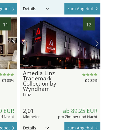
gebot
Details
zum Angebot
11
12
hotel.de
Amedia Linz
Trademark
83%
85%
Collection by
Wyndham
Linz
0 EUR
2,01
ab 89,25 EUR
nd Nacht
Kilometer
pro Zimmer und Nacht
gebot
Details
zum Angebot