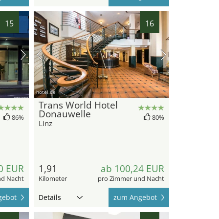
15
16
hotel.de
Trans World Hotel
Donauwelle
86%
80%
Linz
0 EUR
1,91
ab 100,24 EUR
nd Nacht
Kilometer
pro Zimmer und Nacht
gebot
Details
zum Angebot