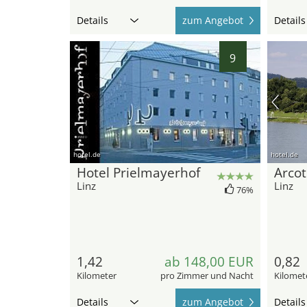
Details
zum Angebot
Details
9
hotel.de
hotel.de
Hotel Prielmayerhof
Arcot
Linz
Linz
76%
1,42
ab 148,00 EUR
0,82
Kilometer
pro Zimmer und Nacht
Kilomet
Details
zum Angebot
Details