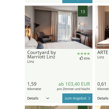
13
hotel.de
hotel.de
Courtyard by
ARTE 
Marriott Linz
Linz
85%
Linz
1,59
ab 103,40 EUR
0,61
Kilometer
pro Zimmer und Nacht
Kilomet
Details
zum Angebot
Details