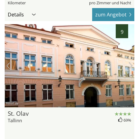
Kilometer
pro Zimmer und Nacht
Details
zum Angebot
9
hotel.de
St. Olav
Tallinn
69%