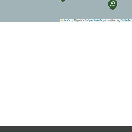
40
Leaflet
|
Map data ©
OpenStreetMap
contributors,
CC-BY-SA