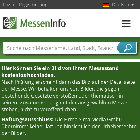
Login
Registrierung
Deutsch
Toggle
navigat
Messenamen
Länder
Städte
Branchen
Dienstleisterbranchen
Hier können Sie ein Bild von Ihrem Messestand
kostenlos hochladen.
Nach Prüfung erscheint dann das Bild auf der Detailseite
der Messe. Wir behalten uns vor, Bilder, die gegen
bestehende Gesetzte verstoßen oder thematisch in
keinem Zusammenhang mit der ausgewählten Messe
stehen, nicht zu veröffentlichen.
Haftungsausschluss:
Die Firma Sima Media GmbH
übernimmt keine Haftung hinsichtlich der Urheberrechte
der Bilder.