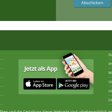
D
I
M
U
Lo
Lo
fiken und die Gestaltung dieser Webseite sind urheberrechtlich 