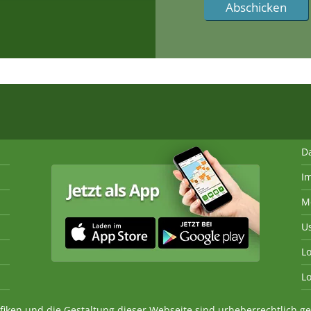
D
I
M
U
Lo
Lo
fiken und die Gestaltung dieser Webseite sind urheberrechtlich 