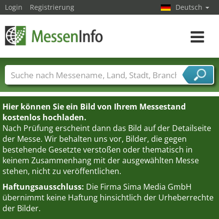
Login
Registrierung
Deutsch
Toggle
navigat
Messenamen
Länder
Städte
Branchen
Dienstleisterbranchen
Hier können Sie ein Bild von Ihrem Messestand
kostenlos hochladen.
Nach Prüfung erscheint dann das Bild auf der Detailseite
der Messe. Wir behalten uns vor, Bilder, die gegen
bestehende Gesetzte verstoßen oder thematisch in
keinem Zusammenhang mit der ausgewählten Messe
stehen, nicht zu veröffentlichen.
Haftungsausschluss:
Die Firma Sima Media GmbH
übernimmt keine Haftung hinsichtlich der Urheberrechte
der Bilder.