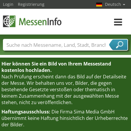
Login
Registrierung
Deutsch
Toggle
navigat
Messenamen
Länder
Städte
Branchen
Dienstleisterbranchen
Hier können Sie ein Bild von Ihrem Messestand
kostenlos hochladen.
Nach Prüfung erscheint dann das Bild auf der Detailseite
der Messe. Wir behalten uns vor, Bilder, die gegen
bestehende Gesetzte verstoßen oder thematisch in
keinem Zusammenhang mit der ausgewählten Messe
stehen, nicht zu veröffentlichen.
Haftungsausschluss:
Die Firma Sima Media GmbH
übernimmt keine Haftung hinsichtlich der Urheberrechte
der Bilder.