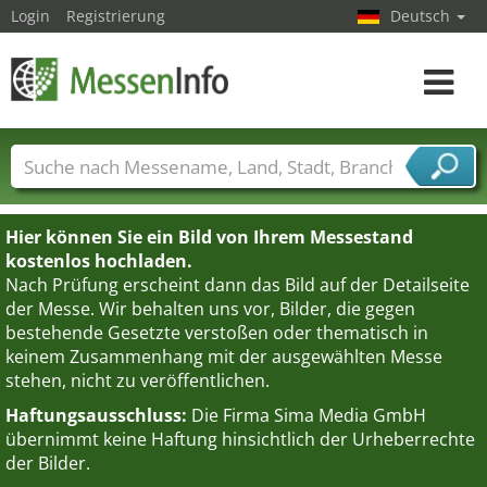
Login
Registrierung
Deutsch
Toggle
navigat
Messenamen
Länder
Städte
Branchen
Dienstleisterbranchen
Hier können Sie ein Bild von Ihrem Messestand
kostenlos hochladen.
Nach Prüfung erscheint dann das Bild auf der Detailseite
der Messe. Wir behalten uns vor, Bilder, die gegen
bestehende Gesetzte verstoßen oder thematisch in
keinem Zusammenhang mit der ausgewählten Messe
stehen, nicht zu veröffentlichen.
Haftungsausschluss:
Die Firma Sima Media GmbH
übernimmt keine Haftung hinsichtlich der Urheberrechte
der Bilder.