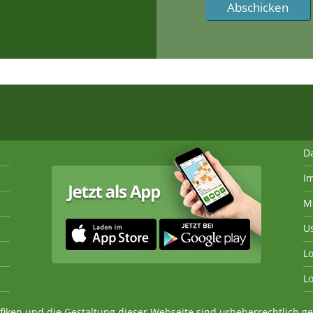
D
I
M
U
Lo
Lo
fiken und die Gestaltung dieser Webseite sind urheberrechtlich 