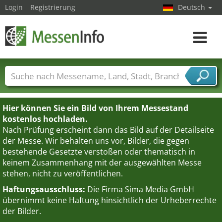
Login
Registrierung
Deutsch
Toggle
navigat
Messenamen
Länder
Städte
Branchen
Dienstleisterbranchen
Hier können Sie ein Bild von Ihrem Messestand
kostenlos hochladen.
Nach Prüfung erscheint dann das Bild auf der Detailseite
der Messe. Wir behalten uns vor, Bilder, die gegen
bestehende Gesetzte verstoßen oder thematisch in
keinem Zusammenhang mit der ausgewählten Messe
stehen, nicht zu veröffentlichen.
Haftungsausschluss:
Die Firma Sima Media GmbH
übernimmt keine Haftung hinsichtlich der Urheberrechte
der Bilder.