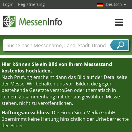
Login
Registrierung
Deutsch
Toggle
navigat
Messenamen
Länder
Städte
Branchen
Dienstleisterbranchen
Hier können Sie ein Bild von Ihrem Messestand
kostenlos hochladen.
Nach Prüfung erscheint dann das Bild auf der Detailseite
der Messe. Wir behalten uns vor, Bilder, die gegen
bestehende Gesetzte verstoßen oder thematisch in
keinem Zusammenhang mit der ausgewählten Messe
stehen, nicht zu veröffentlichen.
Haftungsausschluss:
Die Firma Sima Media GmbH
übernimmt keine Haftung hinsichtlich der Urheberrechte
der Bilder.