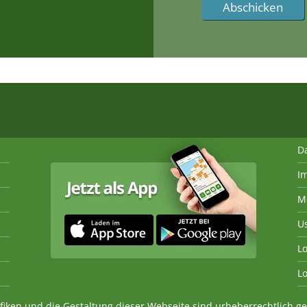
D
I
M
U
Lo
Lo
fiken und die Gestaltung dieser Webseite sind urheberrechtlich 