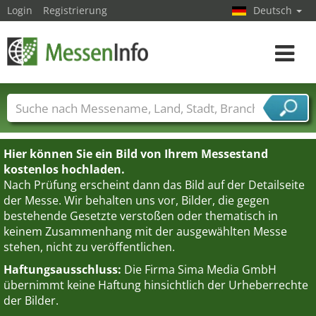
Login
Registrierung
Deutsch
Toggle
navigat
Messenamen
Länder
Städte
Branchen
Dienstleisterbranchen
Hier können Sie ein Bild von Ihrem Messestand
kostenlos hochladen.
Nach Prüfung erscheint dann das Bild auf der Detailseite
der Messe. Wir behalten uns vor, Bilder, die gegen
bestehende Gesetzte verstoßen oder thematisch in
keinem Zusammenhang mit der ausgewählten Messe
stehen, nicht zu veröffentlichen.
Haftungsausschluss:
Die Firma Sima Media GmbH
übernimmt keine Haftung hinsichtlich der Urheberrechte
der Bilder.