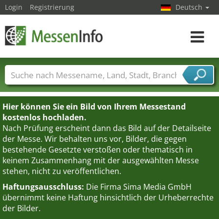
Login
Registrierung
Deutsch
Toggle
navigat
Messenamen
Länder
Städte
Branchen
Dienstleisterbranchen
Hier können Sie ein Bild von Ihrem Messestand
kostenlos hochladen.
Nach Prüfung erscheint dann das Bild auf der Detailseite
der Messe. Wir behalten uns vor, Bilder, die gegen
bestehende Gesetzte verstoßen oder thematisch in
keinem Zusammenhang mit der ausgewählten Messe
stehen, nicht zu veröffentlichen.
Haftungsausschluss:
Die Firma Sima Media GmbH
übernimmt keine Haftung hinsichtlich der Urheberrechte
der Bilder.