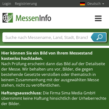
Login
Registrierung
Deutsch
Toggle
navigat
Messenamen
Länder
Städte
Branchen
Dienstleisterbranchen
Hier können Sie ein Bild von Ihrem Messestand
kostenlos hochladen.
Nach Prüfung erscheint dann das Bild auf der Detailseite
der Messe. Wir behalten uns vor, Bilder, die gegen
bestehende Gesetzte verstoßen oder thematisch in
keinem Zusammenhang mit der ausgewählten Messe
stehen, nicht zu veröffentlichen.
Haftungsausschluss:
Die Firma Sima Media GmbH
übernimmt keine Haftung hinsichtlich der Urheberrechte
der Bilder.