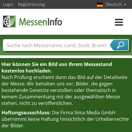
Login
Registrierung
Deutsch
Toggle
navigat
Messenamen
Länder
Städte
Branchen
Dienstleisterbranchen
Hier können Sie ein Bild von Ihrem Messestand
kostenlos hochladen.
Nach Prüfung erscheint dann das Bild auf der Detailseite
der Messe. Wir behalten uns vor, Bilder, die gegen
bestehende Gesetzte verstoßen oder thematisch in
keinem Zusammenhang mit der ausgewählten Messe
stehen, nicht zu veröffentlichen.
Haftungsausschluss:
Die Firma Sima Media GmbH
übernimmt keine Haftung hinsichtlich der Urheberrechte
der Bilder.