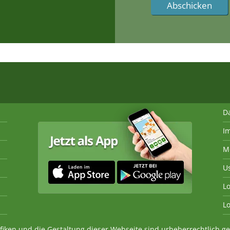
D
I
M
U
Lo
Lo
fiken und die Gestaltung dieser Webseite sind urheberrechtlich 