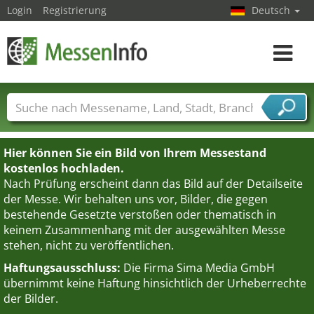
Login
Registrierung
Deutsch
Toggle
navigat
Messenamen
Länder
Städte
Branchen
Dienstleisterbranchen
Hier können Sie ein Bild von Ihrem Messestand
kostenlos hochladen.
Nach Prüfung erscheint dann das Bild auf der Detailseite
der Messe. Wir behalten uns vor, Bilder, die gegen
bestehende Gesetzte verstoßen oder thematisch in
keinem Zusammenhang mit der ausgewählten Messe
stehen, nicht zu veröffentlichen.
Haftungsausschluss:
Die Firma Sima Media GmbH
übernimmt keine Haftung hinsichtlich der Urheberrechte
der Bilder.