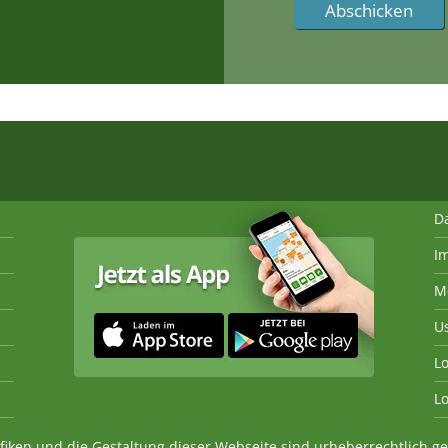
D
I
M
U
Lo
Lo
fiken und die Gestaltung dieser Webseite sind urheberrechtlich 