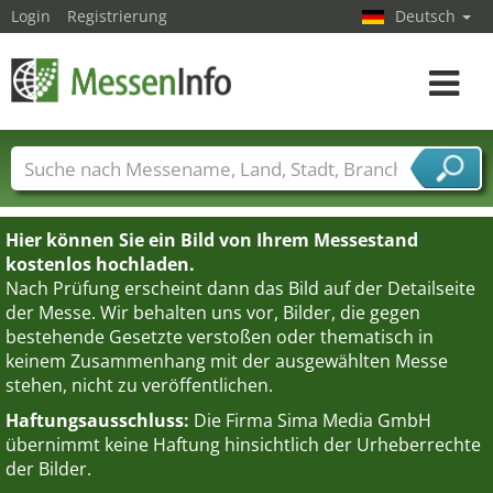
Login
Registrierung
Deutsch
Toggle
navigat
Messenamen
Länder
Städte
Branchen
Dienstleisterbranchen
Hier können Sie ein Bild von Ihrem Messestand
kostenlos hochladen.
Nach Prüfung erscheint dann das Bild auf der Detailseite
der Messe. Wir behalten uns vor, Bilder, die gegen
bestehende Gesetzte verstoßen oder thematisch in
keinem Zusammenhang mit der ausgewählten Messe
stehen, nicht zu veröffentlichen.
Haftungsausschluss:
Die Firma Sima Media GmbH
übernimmt keine Haftung hinsichtlich der Urheberrechte
der Bilder.