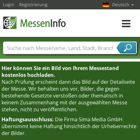
Login
Registrierung
Deutsch
Toggle
navigat
Messenamen
Länder
Städte
Branchen
Dienstleisterbranchen
Hier können Sie ein Bild von Ihrem Messestand
kostenlos hochladen.
Nach Prüfung erscheint dann das Bild auf der Detailseite
der Messe. Wir behalten uns vor, Bilder, die gegen
bestehende Gesetzte verstoßen oder thematisch in
keinem Zusammenhang mit der ausgewählten Messe
stehen, nicht zu veröffentlichen.
Haftungsausschluss:
Die Firma Sima Media GmbH
übernimmt keine Haftung hinsichtlich der Urheberrechte
der Bilder.