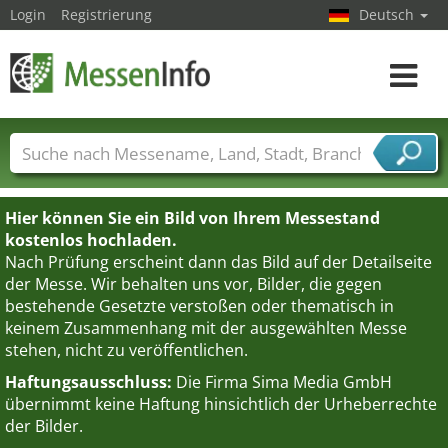
Login
Registrierung
Deutsch
Toggle
navigat
Messenamen
Länder
Städte
Branchen
Dienstleisterbranchen
Hier können Sie ein Bild von Ihrem Messestand
kostenlos hochladen.
Nach Prüfung erscheint dann das Bild auf der Detailseite
der Messe. Wir behalten uns vor, Bilder, die gegen
bestehende Gesetzte verstoßen oder thematisch in
keinem Zusammenhang mit der ausgewählten Messe
stehen, nicht zu veröffentlichen.
Haftungsausschluss:
Die Firma Sima Media GmbH
übernimmt keine Haftung hinsichtlich der Urheberrechte
der Bilder.