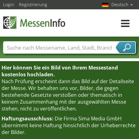
Login
Registrierung
Deutsch
Toggle
navigat
Messenamen
Länder
Städte
Branchen
Dienstleisterbranchen
Hier können Sie ein Bild von Ihrem Messestand
kostenlos hochladen.
Nach Prüfung erscheint dann das Bild auf der Detailseite
der Messe. Wir behalten uns vor, Bilder, die gegen
bestehende Gesetzte verstoßen oder thematisch in
keinem Zusammenhang mit der ausgewählten Messe
stehen, nicht zu veröffentlichen.
Haftungsausschluss:
Die Firma Sima Media GmbH
übernimmt keine Haftung hinsichtlich der Urheberrechte
der Bilder.